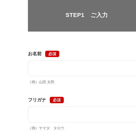
STEP1
ご入力
お名前
必須
（例）山田 太郎
フリガナ
必須
（例）ヤマダ タロウ