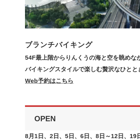
ブランチバイキング
54F最上階からりんくうの海と空を眺めな
バイキングスタイルで楽しむ
贅沢なひとと
Web予約はこちら
OPEN
8月1日、2日、
5
日、
6
日、
8
日～
12
日、19